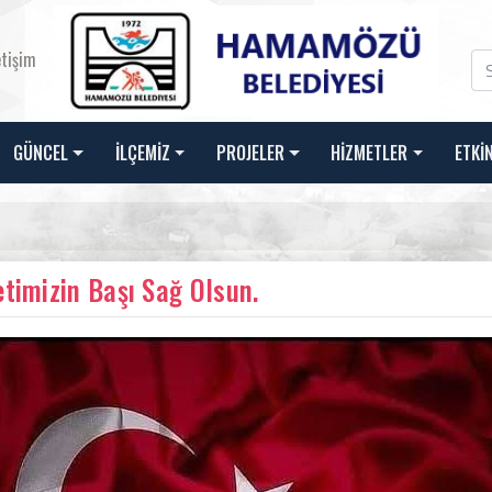
etişim
GÜNCEL
İLÇEMİZ
PROJELER
HİZMETLER
ETKİ
etimizin Başı Sağ Olsun.