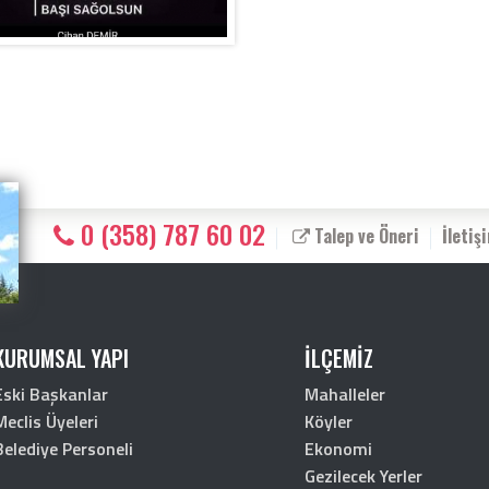
0 (358) 787 60 02
Talep ve Öneri
İletiş
KURUMSAL YAPI
İLÇEMİZ
Eski Başkanlar
Mahalleler
Meclis Üyeleri
Köyler
Belediye Personeli
Ekonomi
Gezilecek Yerler