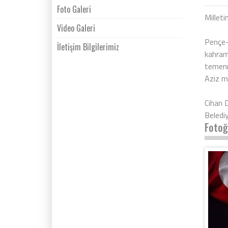
Foto Galeri
Milleti
Video Galeri
Pençe-
İletişim Bilgilerimiz
kahrama
temenn
Aziz mi
Cihan
Beledi
Fotoğ