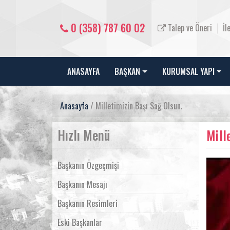
0 (358) 787 60 02
Talep ve Öneri
İl
ANASAYFA
BAŞKAN
KURUMSAL YAPI
Anasayfa
/ Milletimizin Başı Sağ Olsun.
Hızlı Menü
Mill
Başkanın Özgeçmişi
Başkanın Mesajı
Başkanın Resimleri
Eski Başkanlar