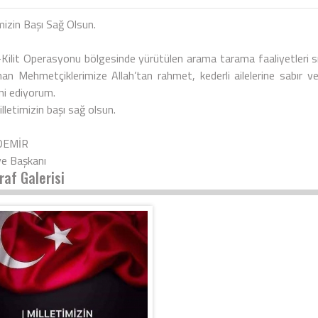
mizin Başı Sağ Olsun.
Kilit Operasyonu bölgesinde yürütülen arama tarama faaliyetleri s
n Mehmetçiklerimize Allah’tan rahmet, kederli ailelerine sabır ve ba
i ediyorum.
lletimizin başı sağ olsun.
 DEMİR
ye Başkanı
raf Galerisi