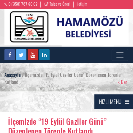
0 (358) 787 60 02
Talep ve Öneri
İletişim
Anasayfa
/ İlçemizde “19 Eylül Gaziler Günü” Düzenlenen Törenle
Kutlandı.
Geri
HIZLI MENU
İlçemizde “19 Eylül Gaziler Günü”
Düzenlenen Törenle Kutlandı.