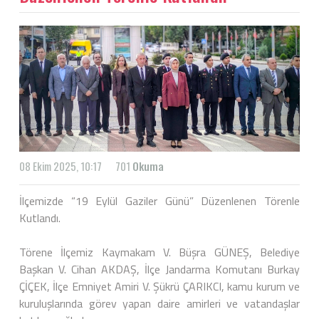
08 Ekim 2025, 10:17
701
Okuma
İlçemizde “19 Eylül Gaziler Günü” Düzenlenen Törenle
Kutlandı.
Törene İlçemiz Kaymakam V. Büşra GÜNEŞ, Belediye
Başkan V. Cihan AKDAŞ, İlçe Jandarma Komutanı Burkay
ÇİÇEK, İlçe Emniyet Amiri V. Şükrü ÇARIKCI, kamu kurum ve
kuruluşlarında görev yapan daire amirleri ve vatandaşlar