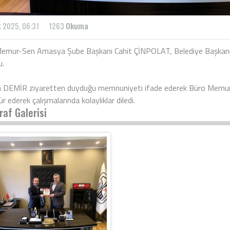
 2025, 06:31
1263
Okuma
emur-Sen Amasya Şube Başkanı Cahit ÇİNPOLAT, Belediye Başkanımı
u.
 DEMİR ziyaretten duyduğu memnuniyeti ifade ederek Büro Memu
r ederek çalışmalarında kolaylıklar diledi.
raf Galerisi