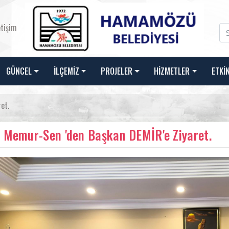
etişim
GÜNCEL
İLÇEMİZ
PROJELER
HİZMETLER
ETKİ
et.
 Memur-Sen 'den Başkan DEMİR'e Ziyaret.