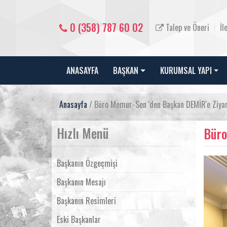
0 (358) 787 60 02
Talep ve Öneri
İl
ANASAYFA
BAŞKAN
KURUMSAL YAPI
Anasayfa
/ Büro Memur-Sen 'den Başkan DEMİR'e Ziyar
Hızlı Menü
Büro
Başkanın Özgeçmişi
Başkanın Mesajı
Başkanın Resimleri
Eski Başkanlar