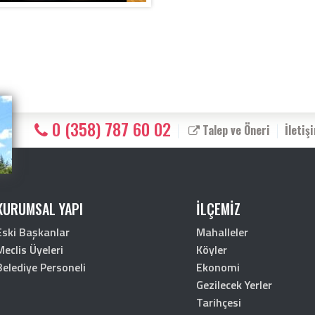
0 (358) 787 60 02
Talep ve Öneri
İletiş
KURUMSAL YAPI
İLÇEMİZ
Eski Başkanlar
Mahalleler
Meclis Üyeleri
Köyler
Belediye Personeli
Ekonomi
Gezilecek Yerler
Tarihçesi