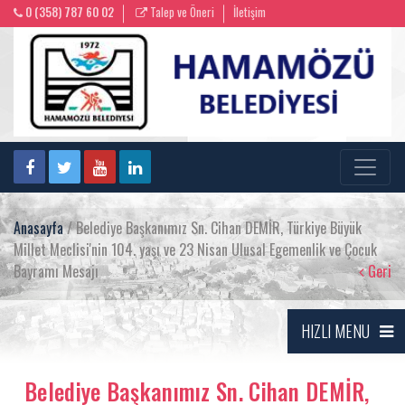
0 (358) 787 60 02
Talep ve Öneri
İletişim
Anasayfa
/ Belediye Başkanımız Sn. Cihan DEMİR, Türkiye Büyük
Millet Meclisi'nin 104. yaşı ve 23 Nisan Ulusal Egemenlik ve Çocuk
Bayramı Mesajı
Geri
HIZLI MENU
Belediye Başkanımız Sn. Cihan DEMİR,