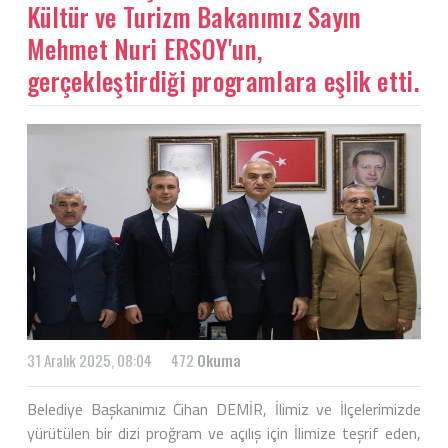
Kültür ve Turizm Bakanımız Sayın
Mehmet Nuri ERSOY'un,
gerçekleştirdiği programlara eşlik etti.
31 Aralık 2025, 08:04
472
Okuma
Belediye Başkanımız Cihan DEMİR, İlimiz ve İlçelerimizde
yürütülen bir dizi proğram ve açılış için İlimize teşrif eden,