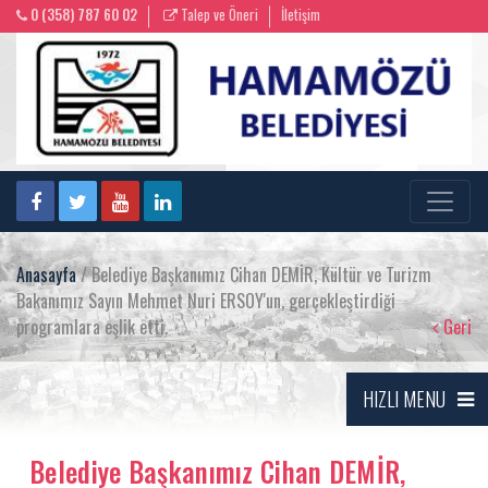
0 (358) 787 60 02
Talep ve Öneri
İletişim
Anasayfa
/ Belediye Başkanımız Cihan DEMİR, Kültür ve Turizm
Bakanımız Sayın Mehmet Nuri ERSOY'un, gerçekleştirdiği
programlara eşlik etti.
Geri
HIZLI MENU
Belediye Başkanımız Cihan DEMİR,