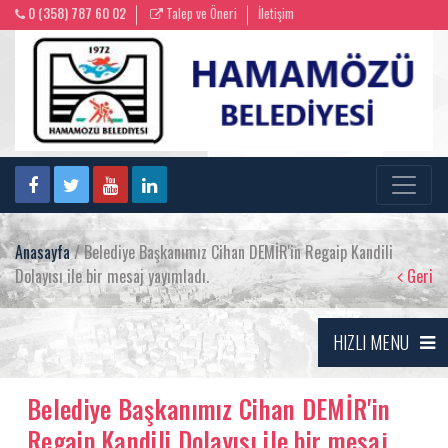
0 (358) 787 60 02
Talep ve Öneri
İletişim
Anasayfa
/ Belediye Başkanımız Cihan DEMİR'in Regaip Kandili
Dolayısı ile bir mesaj yayımladı.
Geri
HIZLI MENU
Belediye Başkanımız Cihan DEMİR'in
Regaip Kandili Dolayısı ile bir mesaj