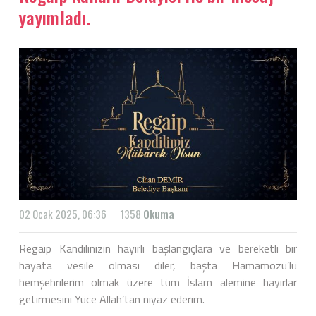
yayımladı.
02 Ocak 2025, 06:36
1358
Okuma
Regaip Kandilinizin hayırlı başlangıçlara ve bereketli bir
hayata vesile olması diler, başta Hamamözü’lü
hemşehrilerim olmak üzere tüm İslam alemine hayırlar
getirmesini Yüce Allah’tan niyaz ederim.