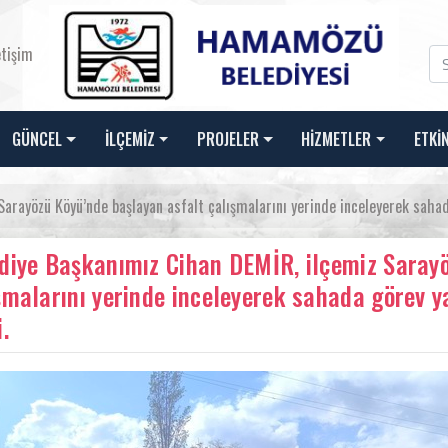
etişim
GÜNCEL
İLÇEMİZ
PROJELER
HİZMETLER
ETKİ
arayözü Köyü’nde başlayan asfalt çalışmalarını yerinde inceleyerek sahada
diye Başkanımız Cihan DEMİR, ilçemiz Sarayö
şmalarını yerinde inceleyerek sahada görev y
.