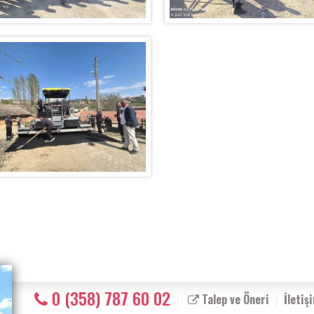
0 (358) 787 60 02
Talep ve Öneri
İletiş