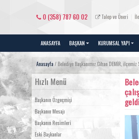
0 (358) 787 60 02
Talep ve Öneri
İl
ANASAYFA
BAŞKAN
KURUMSAL YAPI
Anasayfa
/ Belediye Başkanımız Cihan DEMİR, ilçemiz S
Hızlı Menü
Bele
çalı
geldi
Başkanın Özgeçmişi
Başkanın Mesajı
Başkanın Resimleri
Eski Başkanlar