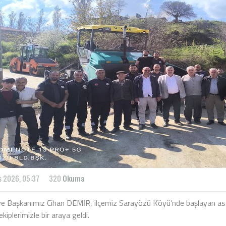
s 2026, 05:37
320
Okuma
ye Başkanımız Cihan DEMİR, ilçemiz Sarayözü Köyü’nde başlayan asfa
kiplerimizle bir araya geldi.