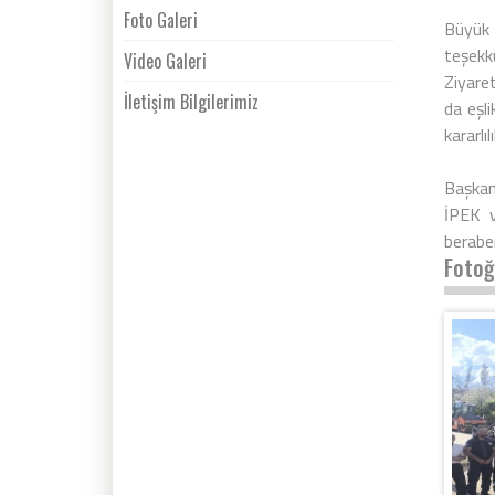
Foto Galeri
Büyük 
teşekkü
Video Galeri
Ziyare
İletişim Bilgilerimiz
da eşli
kararlı
Başkan
İPEK v
berabe
Fotoğ