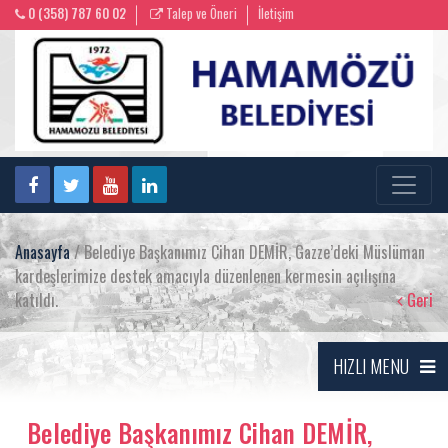
0 (358) 787 60 02
Talep ve Öneri
İletişim
Anasayfa
/ Belediye Başkanımız Cihan DEMİR, Gazze’deki Müslüman
kardeşlerimize destek amacıyla düzenlenen kermesin açılışına
katıldı.
Geri
HIZLI MENU
Belediye Başkanımız Cihan DEMİR,