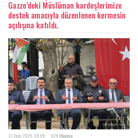
Gazze’deki Müslüman kardeşlerimize
destek amacıyla düzenlenen kermesin
açılışına katıldı.
31 Ekim 2025, 09:09
624
Okuma