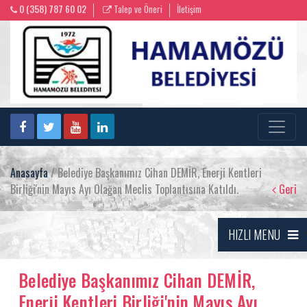
0 (358) 787 60 02
Talep ve Öneri
İletişim
Anasayfa
/ Belediye Başkanımız Cihan DEMİR, Enerji Kentleri
Birliği'nin Mayıs Ayı Olağan Meclis Toplantısına Katıldı.
Geri
HIZLI MENU
Belediye Başkanımız Cihan DEMİR,
Enerji Kentleri Birliği'nin Mayıs Ayı