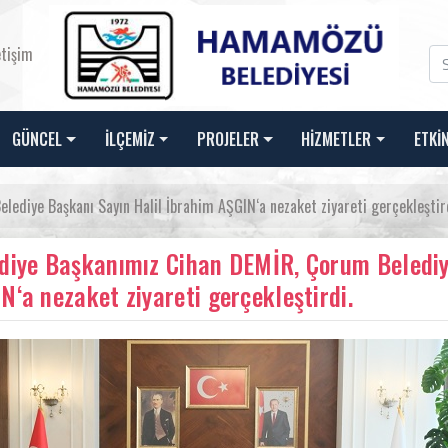
etişim
GÜNCEL
İLÇEMİZ
PROJELER
HİZMETLER
ETKİ
ediye Başkanı Sayın Halil İbrahim AŞGIN‘a nezaket ziyareti gerçekleştir
diye Başkanımız Cihan DEMİR, Çorum Belediy
N‘a nezaket ziyareti gerçekleştirdi.