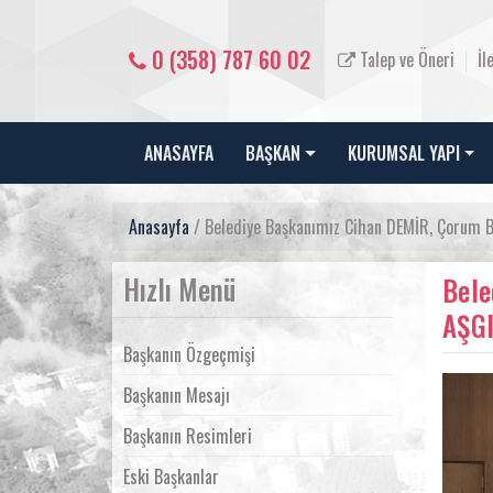
0 (358) 787 60 02
Talep ve Öneri
İl
ANASAYFA
BAŞKAN
KURUMSAL YAPI
Anasayfa
/ Belediye Başkanımız Cihan DEMİR, Çorum Bel
Hızlı Menü
Bele
AŞGI
Başkanın Özgeçmişi
Başkanın Mesajı
Başkanın Resimleri
Eski Başkanlar