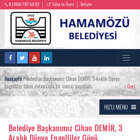
0 (358) 787 60 02
Talep ve Öneri
İletişim
Anasayfa
/ Belediye Başkanımız Cihan DEMİR, 3 Aralık Dünya
Engelliler Günü dolayısıyla bir mesaj yayınladı.
Geri
HIZLI MENU
Belediye Başkanımız Cihan DEMİR, 3
Aralık Dünya Engelliler Günü