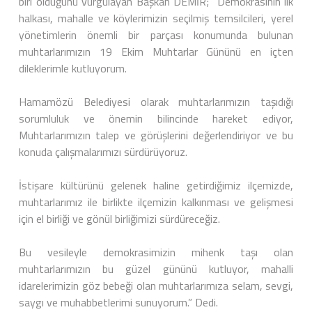
biri olduğunu vurgulayan Başkan DEMİR; “Demokrasinin ilk
halkası, mahalle ve köylerimizin seçilmiş temsilcileri, yerel
yönetimlerin önemli bir parçası konumunda bulunan
muhtarlarımızın 19 Ekim Muhtarlar Gününü en içten
dileklerimle kutluyorum.
Hamamözü Belediyesi olarak muhtarlarımızın taşıdığı
sorumluluk ve önemin bilincinde hareket ediyor,
Muhtarlarımızın talep ve görüşlerini değerlendiriyor ve bu
konuda çalışmalarımızı sürdürüyoruz.
İstişare kültürünü gelenek haline getirdiğimiz ilçemizde,
muhtarlarımız ile birlikte ilçemizin kalkınması ve gelişmesi
için el birliği ve gönül birliğimizi sürdüreceğiz.
Bu vesileyle demokrasimizin mihenk taşı olan
muhtarlarımızın bu güzel gününü kutluyor, mahalli
idarelerimizin göz bebeği olan muhtarlarımıza selam, sevgi,
saygı ve muhabbetlerimi sunuyorum.” Dedi.