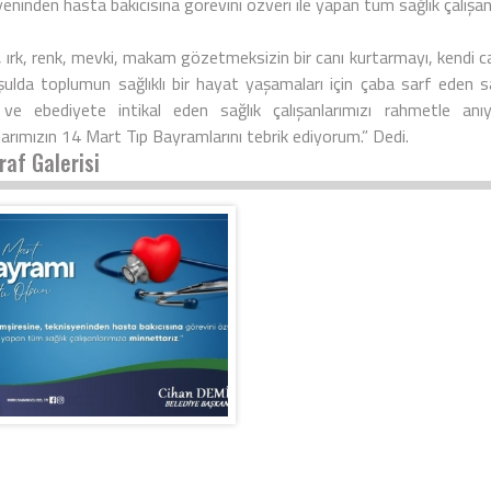
eninden hasta bakıcısına görevini özveri ile yapan tüm sağlık çalışa
il, ırk, renk, mevki, makam gözetmeksizin bir canı kurtarmayı, kendi
şulda toplumun sağlıklı bir hayat yaşamaları için çaba sarf eden sağ
ve ebediyete intikal eden sağlık çalışanlarımızı rahmetle 
larımızın 14 Mart Tıp Bayramlarını tebrik ediyorum.” Dedi.
raf Galerisi