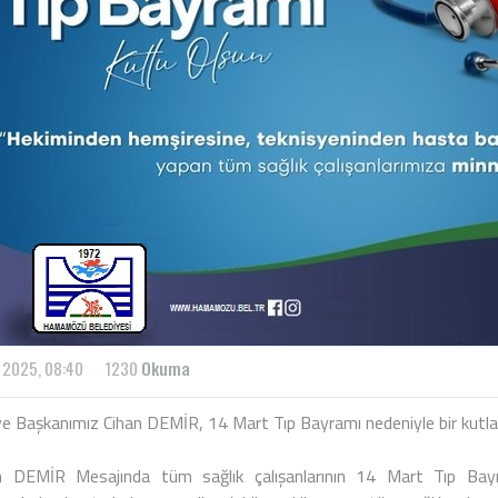
 2025, 08:40
1230
Okuma
ye Başkanımız Cihan DEMİR, 14 Mart Tıp Bayramı nedeniyle bir kutla
 DEMİR Mesajında tüm sağlık çalışanlarının 14 Mart Tıp Bayra