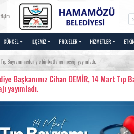
etişim
GÜNCEL
İLÇEMİZ
PROJELER
HİZMETLER
ETKİ
Tıp Bayramı nedeniyle bir kutlama mesajı yayımladı.
diye Başkanımız Cihan DEMİR, 14 Mart Tıp B
jı yayımladı.