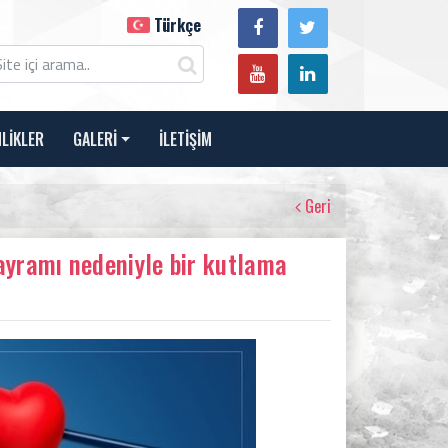
Türkçe
NLİKLER
GALERİ
İLETİŞİM
Geri
ayramı nedeniyle bir kutlama