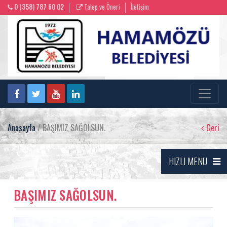
0 (358) 787 60 02
Talep ve Öneri
İletişim
Anasayfa
/ BAŞIMIZ SAĞOLSUN.
Geri
HIZLI MENU
BAŞIMIZ SAĞOLSUN.