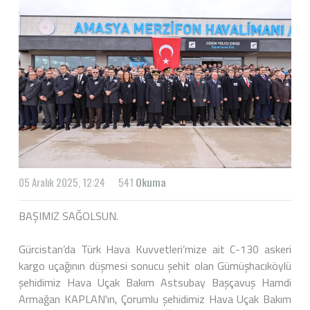
05 Aralık 2025, 12:24
541
Okuma
BAŞIMIZ SAĞOLSUN.
Gürcistan’da Türk Hava Kuvvetleri’mize ait C-130 askeri
kargo uçağının düşmesi sonucu şehit olan Gümüşhacıköylü
şehidimiz Hava Uçak Bakım Astsubay Başçavuş Hamdi
Armağan KAPLAN'ın, Çorumlu şehidimiz Hava Uçak Bakım