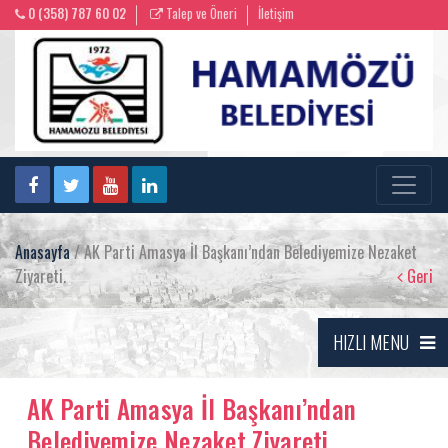
0 (358) 787 60 02
Talep ve Öneri
İletişim
Anasayfa
/ AK Parti Amasya İl Başkanı’ndan Belediyemize Nezaket
Ziyareti.
Geri
HIZLI MENU
AK Parti Amasya İl Başkanı’ndan
Belediyemize Nezaket Ziyareti.