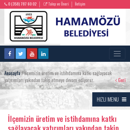
0 (358) 787 60 02
Talep ve Öneri
İletişim
Anasayfa
/ İlçemizin üretim ve istihdamına katkı sağlayacak
yatırımları yakından takip etmeye devam ediyoruz.
Geri
HIZLI MENU
İlçemizin üretim ve istihdamına katkı
sağlayacak yatırımları yakından takip