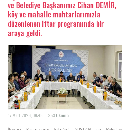
ve Belediye Başkanımız Cihan DEMİR,
köy ve mahalle muhtarlarımızla
düzenlenen iftar programında bir
araya geldi.
17 Mart 2026, 09:45
353
Okuma
İlçemiz Kaymakamı Ertuğrul ARSLAN ve Belediye