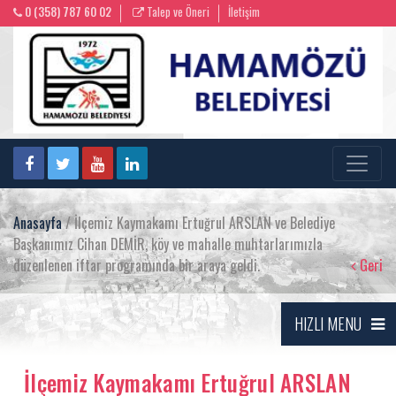
0 (358) 787 60 02
Talep ve Öneri
İletişim
Anasayfa
/ İlçemiz Kaymakamı Ertuğrul ARSLAN ve Belediye
Başkanımız Cihan DEMİR, köy ve mahalle muhtarlarımızla
düzenlenen iftar programında bir araya geldi.
Geri
HIZLI MENU
İlçemiz Kaymakamı Ertuğrul ARSLAN