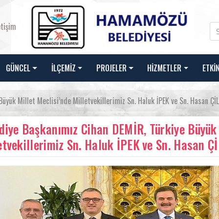
etişim
GÜNCEL
İLÇEMİZ
PROJELER
HİZMETLER
ETKİ
yük Millet Meclisi’nde Milletvekillerimiz Sn. Haluk İPEK ve Sn. Hasan ÇİLE
diye Başkanımız Cihan DEMİR, Türkiye Büyük 
etvekillerimiz Sn. Haluk İPEK ve Sn. Hasan ÇİL