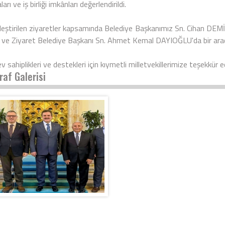
arı ve iş birliği imkânları değerlendirildi.
leştirilen ziyaretler kapsamında Belediye Başkanımız Sn. Cihan DEMİ
ve Ziyaret Belediye Başkanı Sn. Ahmet Kemal DAYIOĞLU'da bir arad
v sahiplikleri ve destekleri için kıymetli milletvekillerimize teşekkür 
raf Galerisi