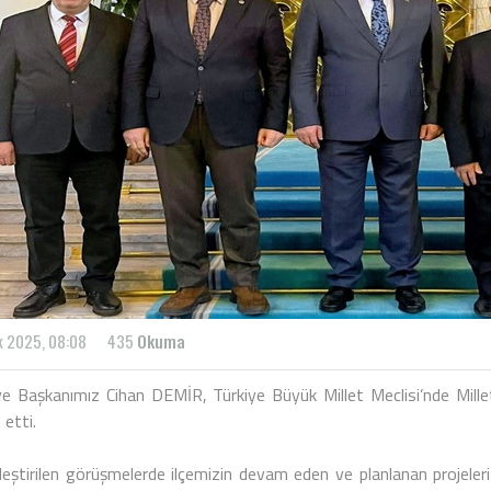
ık 2025, 08:08
435
Okuma
ye Başkanımız Cihan DEMİR, Türkiye Büyük Millet Meclisi’nde Mille
 etti.
leştirilen görüşmelerde ilçemizin devam eden ve planlanan projeleri