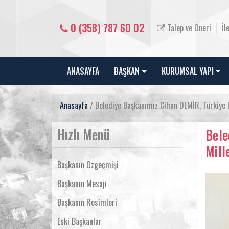
0 (358) 787 60 02
Talep ve Öneri
İl
ANASAYFA
BAŞKAN
KURUMSAL YAPI
Anasayfa
/ Belediye Başkanımız Cihan DEMİR, Türkiye Bü
Hızlı Menü
Bele
Mill
Başkanın Özgeçmişi
Başkanın Mesajı
Başkanın Resimleri
Eski Başkanlar