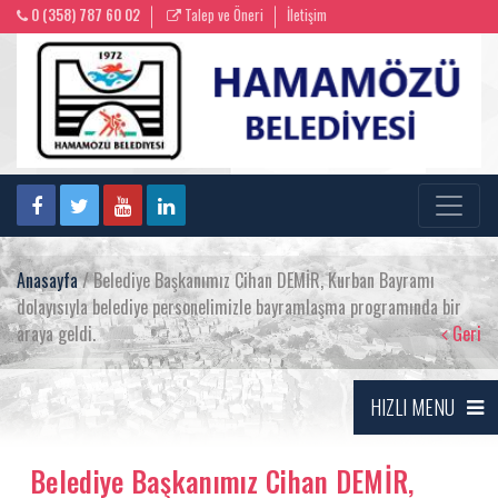
0 (358) 787 60 02
Talep ve Öneri
İletişim
Anasayfa
/ Belediye Başkanımız Cihan DEMİR, Kurban Bayramı
dolayısıyla belediye personelimizle bayramlaşma programında bir
araya geldi.
Geri
HIZLI MENU
Belediye Başkanımız Cihan DEMİR,