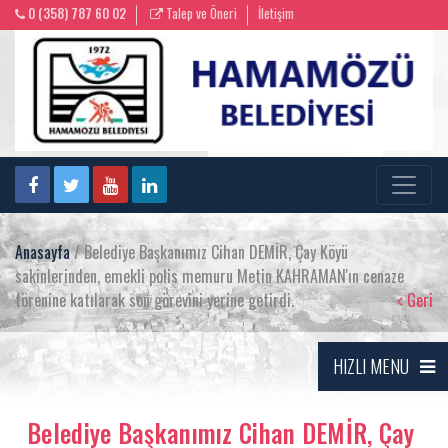
0 (358) 787 60 02
Talep ve Öneri
İletişim
Anasayfa
/ Belediye Başkanımız Cihan DEMİR, Çay Köyü
sakinlerinden, emekli polis memuru Metin KAHRAMAN'ın cenaze
törenine katılarak son görevini yerine getirdi.
Geri
HIZLI MENU
Belediye Başkanımız Cihan DEMİR, Çay