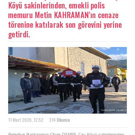
Köyü sakinlerinden, emekli polis
memuru Metin KAHRAMAN'ın cenaze
törenine katılarak son görevini yerine
getirdi.
11 Mart 2026, 12:52
314
Okuma
Belediye Başkanımız Cihan DEMİR, Çay Köyü sakinlerinden,