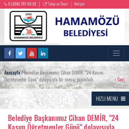
0 (358) 787 60 02
Talep ve Öneri
İletişim
Anasayfa
/ Belediye Başkanımız Cihan DEMİR, "24 Kasım
Öğretmenler Günü" dolayısıyla bir mesaj yayımladı.
Geri
HIZLI MENU
Belediye Başkanımız Cihan DEMİR, "24
Kasım Öğretmenler Günü" dolayısıyla