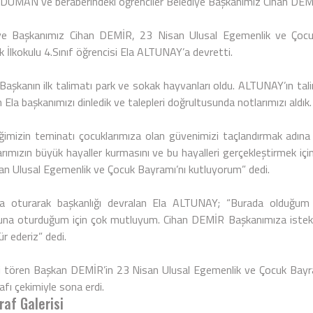
DUMAN ve beraberindeki öğrenciler Belediye Başkanımız Cihan DEMİ
ye Başkanımız Cihan DEMİR, 23 Nisan Ulusal Egemenlik ve Çocuk
 İlkokulu 4.Sınıf öğrencisi Ela ALTUNAY’a devretti.
Başkanın ilk talimatı park ve sokak hayvanları oldu. ALTUNAY’ın tali
Ela başkanımızı dinledik ve talepleri doğrultusunda notlarımızı aldık.
ğimizin teminatı çocuklarımıza olan güvenimizi taçlandırmak adına k
rımızın büyük hayaller kurmasını ve bu hayalleri gerçekleştirmek için
an Ulusal Egemenlik ve Çocuk Bayramı’nı kutluyorum” dedi.
a oturarak başkanlığı devralan Ela ALTUNAY; “Burada olduğum
una oturduğum için çok mutluyum. Cihan DEMİR Başkanımıza isteklerim
r ederiz” dedi.
i tören Başkan DEMİR’in 23 Nisan Ulusal Egemenlik ve Çocuk Bayra
fı çekimiyle sona erdi.
raf Galerisi