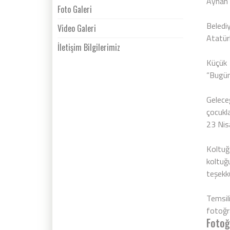
Ayhan 
Foto Galeri
Beledi
Video Galeri
Atatürk
İletişim Bilgilerimiz
Küçük 
“Bugün 
Gelece
çocukla
23 Nis
Koltuğ
koltuğ
teşekkü
Temsil
fotoğra
Fotoğ