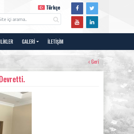
Türkçe
NLİKLER
GALERİ
İLETİŞİM
Geri
evretti.