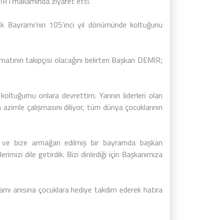
R’i makamında ziyaret etti.
 Bayramı’nın 105’inci yıl dönümünde koltuğunu
matının takipçisi olacağını belirten Başkan DEMİR;
oltuğumu onlara devrettim. Yarının liderleri olan
 azimle çalışmasını diliyor, tüm dünya çocuklarının
 ve bize armağan edilmiş bir bayramda başkan
izi dile getirdik. Bizi dinlediği için Başkanımıza
mı anısına çocuklara hediye takdim ederek hatıra