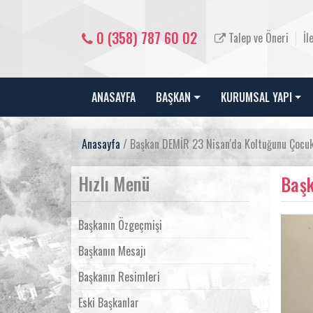
0 (358) 787 60 02
Talep ve Öneri
İl
ANASAYFA
BAŞKAN
KURUMSAL YAPI
Anasayfa
/ Başkan DEMİR 23 Nisan'da Koltuğunu Çocuk
Hızlı Menü
Başk
Başkanın Özgeçmişi
Başkanın Mesajı
Başkanın Resimleri
Eski Başkanlar