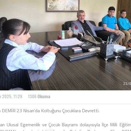
n 2025, 11:29
1306
Okuma
 DEMİR 23 Nisan'da Koltuğunu Çocuklara Devretti.
an Ulusal Egemenlik ve Çocuk Bayramı dolayısıyla İlçe Milli Eğit