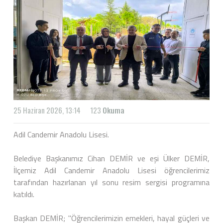
25 Haziran 2026, 13:14
123
Okuma
Adil Candemir Anadolu Lisesi.
Belediye Başkanımız Cihan DEMİR ve eşi Ülker DEMİR,
İlçemiz Adil Candemir Anadolu Lisesi öğrencilerimiz
tarafından hazırlanan yıl sonu resim sergisi programına
katıldı.
Başkan DEMİR; "Öğrencilerimizin emekleri, hayal güçleri ve