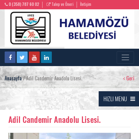
0 (358) 787 60 02
Talep ve Öneri
İletişim
Anasayfa
/ Adil Candemir Anadolu Lisesi.
Geri
HIZLI MENU
Adil Candemir Anadolu Lisesi.