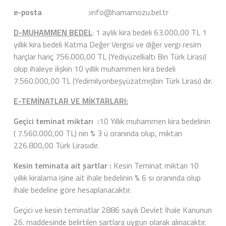
e-posta :
info@hamamozu.bel.tr
D-MUHAMMEN BEDEL
: 1 aylık kira bedeli 63.000,00 TL 1
yıllık kira bedeli Katma Değer Vergisi ve diğer vergi resim
harçlar hariç 756.000,00 TL (Yediyüzellialtı Bin Türk Lirası)
olup ihaleye ilişkin 10 yıllık muhammen kira bedeli
7.560.000,00 TL (Yedimilyonbeşyüzatmışbin Türk Lirası) dır.
E-TEMİNATLAR VE MİKTARLARI:
Geçici teminat miktarı :
10 Yıllık muhammen kira bedelinin
( 7.560.000,00 TL) nin % 3 ü oranında olup, miktarı
226.800,00 Türk Lirasıdır.
Kesin teminata ait şartlar :
Kesin Teminat miktarı 10
yıllık kiralama işine ait ihale bedelinin % 6 sı oranında olup
ihale bedeline göre hesaplanacaktır.
Geçici ve kesin teminatlar 2886 sayılı Devlet İhale Kanunun
26. maddesinde belirtilen şartlara uygun olarak alınacaktır.