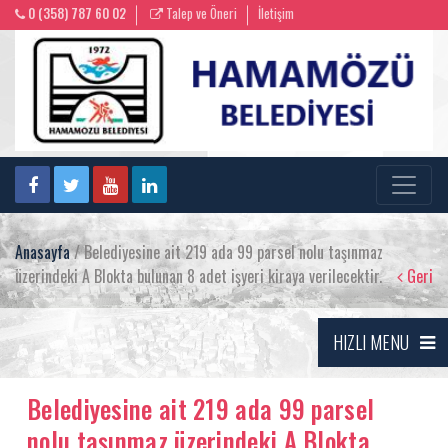
0 (358) 787 60 02
Talep ve Öneri
İletişim
Anasayfa
/ Belediyesine ait 219 ada 99 parsel nolu taşınmaz
üzerindeki A Blokta bulunan 8 adet işyeri kiraya verilecektir.
Geri
HIZLI MENU
Belediyesine ait 219 ada 99 parsel
nolu taşınmaz üzerindeki A Blokta