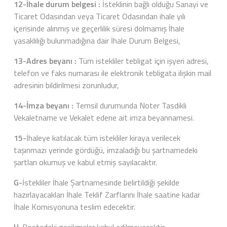
12-İhale durum belgesi :
İsteklinin bağlı olduğu Sanayi ve
Ticaret Odasından veya Ticaret Odasından ihale yılı
içerisinde alınmış ve geçerlilik süresi dolmamış İhale
yasaklılığı bulunmadığına dair İhale Durum Belgesi,
13-Adres beyanı :
Tüm istekliler tebligat için işyeri adresi,
telefon ve faks numarası ile elektronik tebligata ilişkin mail
adresinin bildirilmesi zorunludur,
14-İmza beyanı :
Temsil durumunda Noter Tasdikli
Vekaletname ve Vekalet edene ait imza beyannamesi.
15-
İhaleye katılacak tüm istekliler kiraya verilecek
taşınmazı yerinde gördüğü, imzaladığı bu şartnamedeki
şartları okumuş ve kabul etmiş sayılacaktır.
G-
İstekliler İhale Şartnamesinde belirtildiği şekilde
hazırlayacakları İhale Teklif Zarflarını İhale saatine kadar
İhale Komisyonuna teslim edecektir.