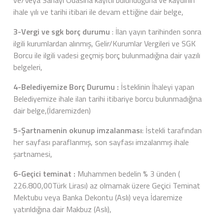
ve/Veya Sanayi Odasına kayıtlı bulunduğuna ve kaydının
ihale yılı ve tarihi itibari ile devam ettiğine dair belge,
3-Vergi ve sgk borç durumu
: İlan yayın tarihinden sonra
ilgili kurumlardan alınmış, Gelir/Kurumlar Vergileri ve SGK
Borcu ile ilgili vadesi geçmiş borç bulunmadığına dair yazılı
belgeleri,
4-Belediyemize Borç Durumu :
İsteklinin İhaleyi yapan
Belediyemize ihale ilan tarihi itibariye borcu bulunmadığına
dair belge,(İdaremizden)
5-Şartnamenin okunup imzalanması
: İstekli tarafından
her sayfası paraflanmış, son sayfası imzalanmış ihale
şartnamesi,
6-Geçici teminat :
Muhammen bedelin % 3 ünden (
226.800,00Türk Lirası) az olmamak üzere Geçici Teminat
Mektubu veya Banka Dekontu (Aslı) veya İdaremize
yatırıldığına dair Makbuz (Aslı),