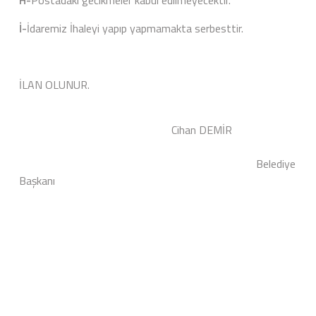
H-
Postadaki gecikmeler kabul edilmeyecektir.
İ-
İdaremiz İhaleyi yapıp yapmamakta serbesttir.
İLAN OLUNUR.
Cihan DEMİR
Belediye
Başkanı