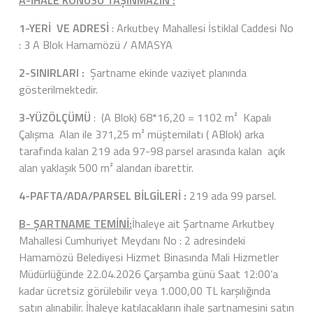
A-İHALE KONUSU TAŞINMAZIN :
1-YERİ VE ADRESİ
: Arkutbey Mahallesi İstiklal Caddesi No
: 3 A Blok Hamamözü / AMASYA
2-SINIRLARI :
Şartname ekinde vaziyet planında
gösterilmektedir.
3-YÜZÖLÇÜMÜ
: (A Blok) 68*16,20 = 1102 m² Kapalı
Çalışma Alan ile 371,25 m² müştemilatı ( ABlok) arka
tarafında kalan 219 ada 97-98 parsel arasında kalan açık
alan yaklaşık 500 m² alandan ibarettir.
4-PAFTA/ADA/PARSEL BİLGİLERİ :
219 ada 99 parsel.
B- ŞARTNAME TEMİNİ:
İhaleye ait Şartname Arkutbey
Mahallesi Cumhuriyet Meydanı No : 2 adresindeki
Hamamözü Belediyesi Hizmet Binasında Mali Hizmetler
Müdürlüğünde 22.04.2026 Çarşamba günü Saat 12:00’a
kadar ücretsiz görülebilir veya 1.000,00 TL karşılığında
satın alınabilir. İhaleye katılacakların ihale şartnamesini satın